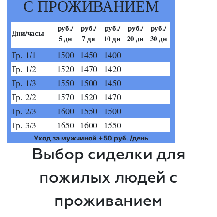
С ПРОЖИВАНИЕМ
руб./
руб./
руб./
руб./
руб./
Дни/часы
5 дн
7 дн
10 дн
20 дн
30 дн
Гр. 1/1
1500
1450
1400
–
–
Гр. 1/2
1520
1470
1420
–
–
Гр. 1/3
1550
1500
1450
–
–
Гр. 2/2
1570
1520
1470
–
–
Гр. 2/3
1600
1550
1500
–
–
Гр. 3/3
1650
1600
1550
–
–
Уход за мужчиной +50 руб. /день
Выбор сиделки для
пожилых людей с
проживанием